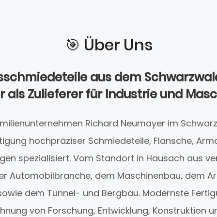
🎯️ Über Uns
nsschmiedeteile aus dem Schwarzwald
als Zulieferer für Industrie und Ma
 Familienunternehmen Richard Neumayer im Schwar
ertigung hochpräziser Schmiedeteile, Flansche, Ar
en spezialisiert. Vom Standort in Hausach aus ver
er Automobilbranche, dem Maschinenbau, dem A
sowie dem Tunnel- und Bergbau. Modernste Ferti
hnung von Forschung, Entwicklung, Konstruktion 