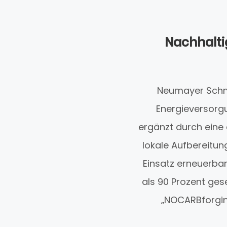
Nachhalti
Neumayer Schmi
Energieversorg
ergänzt durch eine
lokale Aufbereitun
Einsatz erneuerba
als 90 Prozent ges
„NOCARBforging