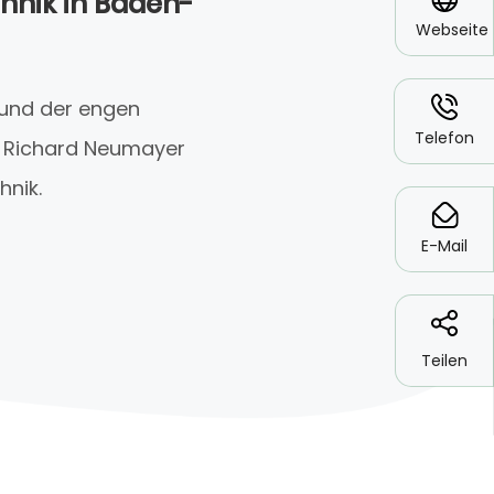
hnik in Baden-
Webseite
*
 und der engen
Telefon
t Richard Neumayer
hnik.
*
E-Mail
Teilen